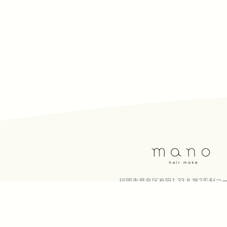
福岡市早良区有田1-33-8 第2毛利コ