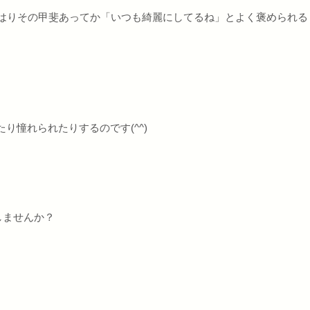
やはりその甲斐あってか「いつも綺麗にしてるね」とよく褒められる
り憧れられたりするのです(^^)
しませんか？