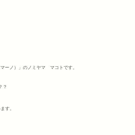
（マーノ）」のノミヤマ マコトです。
？？
います。