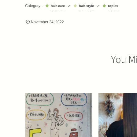
hair-care
hair-style
topics
November
24
,
2022
You Mi