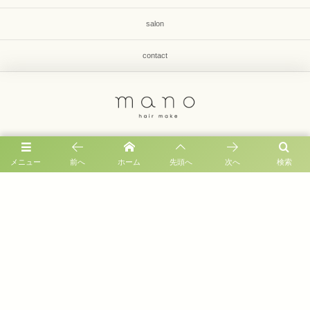
salon
contact
福岡市早良区有田1-33-8 第2毛利コーポ1F
メニュー
前へ
ホーム
先頭へ
次へ
検索
092-836-8649
営業時間 : 9:00 〜 19:00
定休日 : 月曜日、第３火曜
©
2026
福岡市早良区有田｜美容室 mano