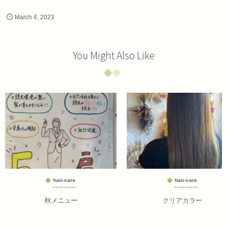
March
4
,
2023
You Might Also Like
hair-care
hair-care
秋メニュー
クリアカラー