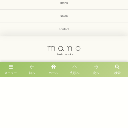
menu
salon
contact
福岡市早良区有田1-33-8 第2毛利コーポ1F
メニュー
前へ
ホーム
先頭へ
次へ
検索
092-836-8649
営業時間 : 9:00 〜 19:00
定休日 : 月曜日、第３火曜
©
2026
福岡市早良区有田｜美容室 mano