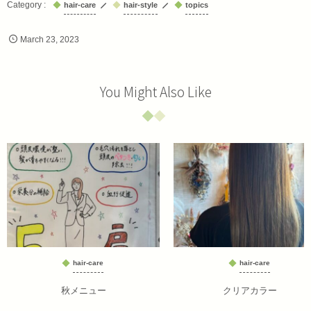
hair-care
hair-style
topics
March
23
,
2023
You Might Also Like
hair-care
hair-care
秋メニュー
クリアカラー