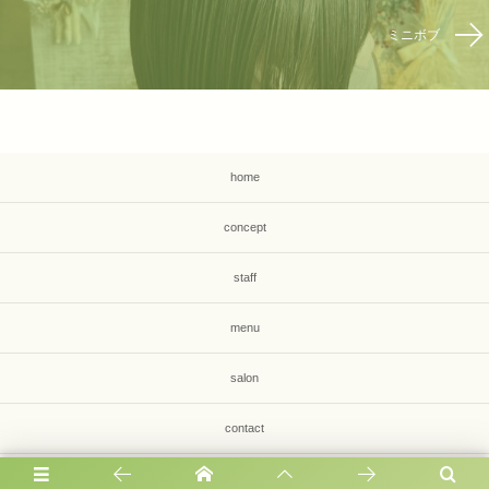
ミニボブ
home
concept
staff
menu
salon
contact