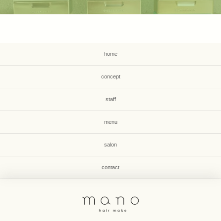
home
concept
staff
menu
salon
contact