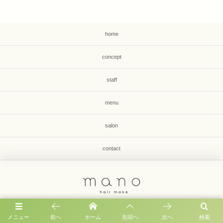
home
concept
staff
menu
salon
contact
福岡市早良区有田1-33-8 第2毛利コーポ1F
メニュー
前へ
ホーム
先頭へ
次へ
検索