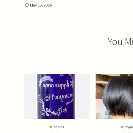
May
15
,
2026
You Mi
topics
topi