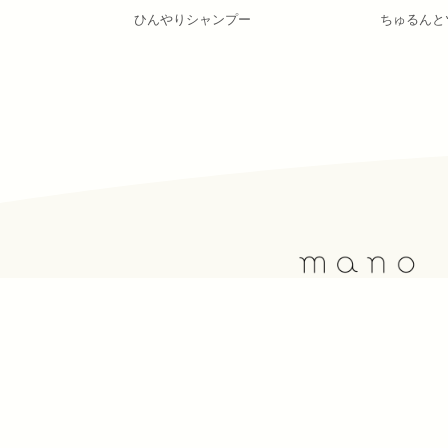
ひんやりシャンプー
ちゅるんと
福岡市早良区有田1-33-8 第2毛利コ