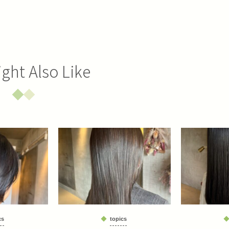
ght Also Like
cs
topics