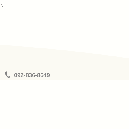
ウンでツヤ感を。
ロングレイヤー
092-836-8649
営業時間 : 9:00 〜 19:00
定休日 : 月曜日、第３火曜