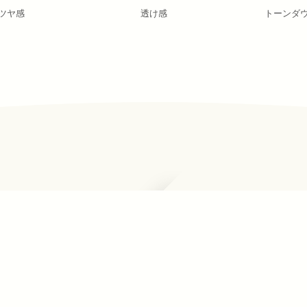
ツヤ感
透け感
トーンダ
ーポ1F