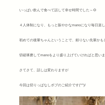
いっぱい飲んで食べて話して幸せ時間でした～🌻
４人体制になり、もっと賑やかなmanoになり毎日楽
初めての後輩ちゃんということで、頼りない先輩かもし
切磋琢磨してmanoをより盛り上げていければと思いますヽ
さてさて、話しは変わりますが
今回は切りっぱなしボブのご紹介です(^^)/