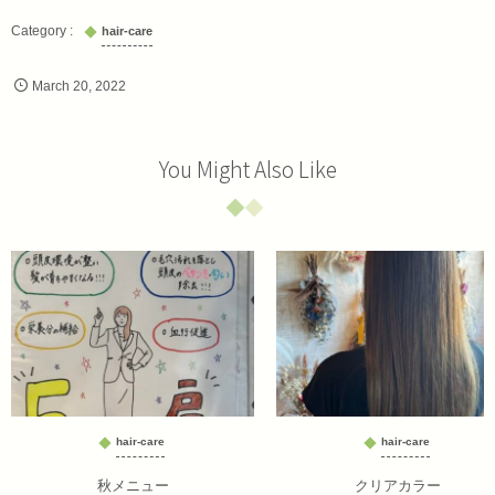
hair-care
March
20
,
2022
You Might Also Like
hair-care
hair-care
秋メニュー
クリアカラー