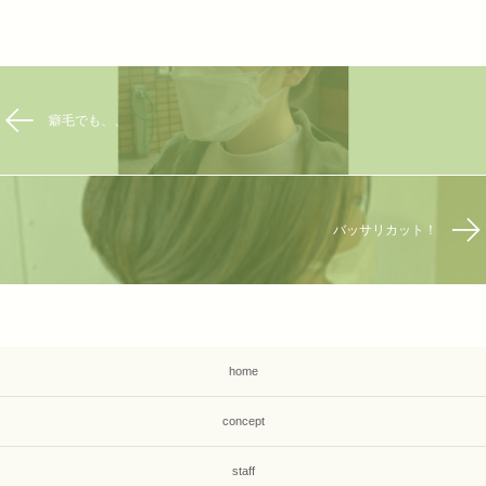
癖毛でも、、
バッサリカット！
home
concept
staff