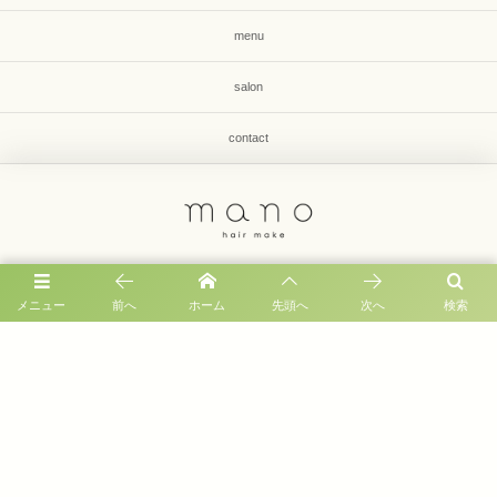
menu
salon
contact
福岡市早良区有田1-33-8 第2毛利コーポ1F
メニュー
前へ
ホーム
先頭へ
次へ
検索
092-836-8649
営業時間 : 9:00 〜 19:00
定休日 : 月曜日、第３火曜
©
2026
福岡市早良区有田｜美容室 mano