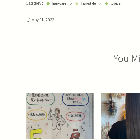
hair-care
hair-style
topics
May
11
,
2022
You Mi