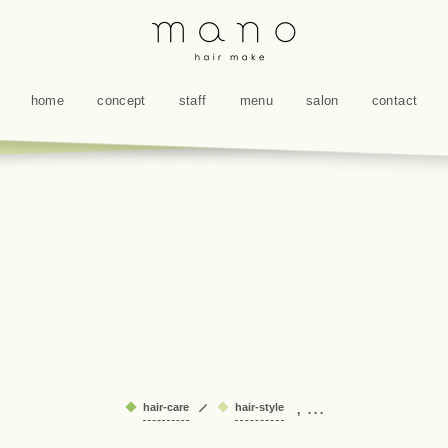
home
concept
staff
menu
salon
contact
, …
hair-care
hair-style