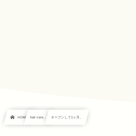
HOME
hair-care, …
オープンして1ヶ月。