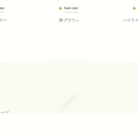
are
hair-care
ラー
秋ブラウン
ハイラ
ーポ1F