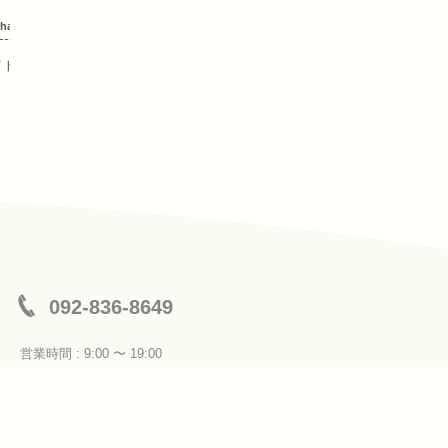
hair-care
hair-care
イトを活かして
サラッサラに！
092-836-8649
営業時間 : 9:00 〜 19:00
定休日 : 月曜日、第３火曜