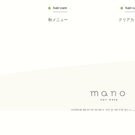
hair-care
hair-c
秋メニュー
クリアカ
福岡市早良区有田1-33-8 第2毛利コ