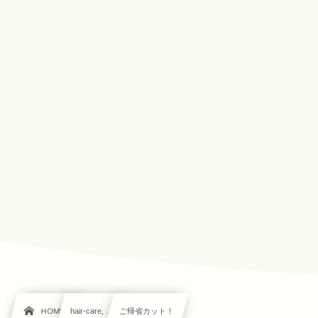
HOME
hair-care, …
ご帰省カット！