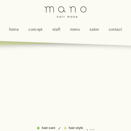
home
concept
staff
menu
salon
contact
, …
hair-care
hair-style