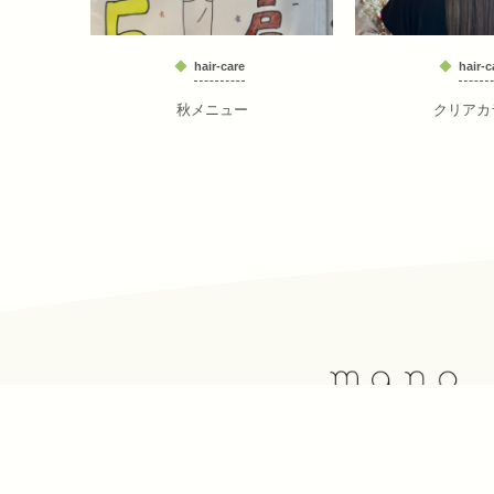
hair-care
hair-c
秋メニュー
クリアカ
福岡市早良区有田1-33-8 第2毛利コ