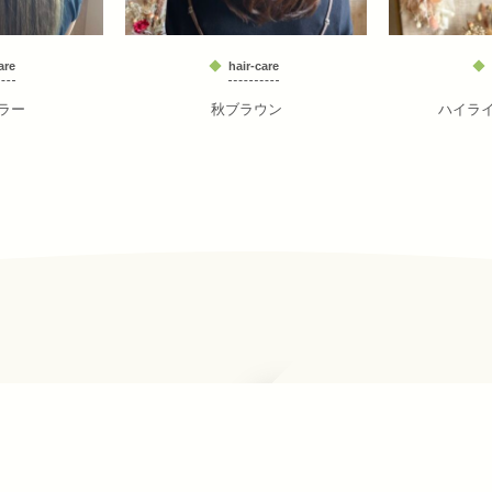
are
hair-care
ラー
秋ブラウン
ハイラ
ーポ1F