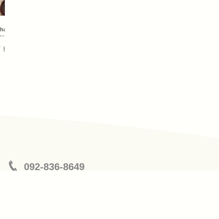
hair-care
hair-care
イトを活かして
サラッサラに！
092-836-8649
営業時間 : 9:00 〜 19:00
定休日 : 月曜日、第３火曜