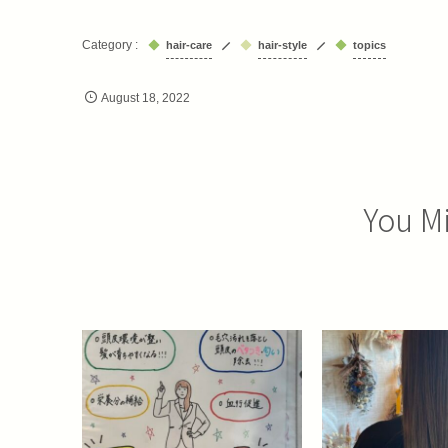
hair-care
hair-style
topics
August
18
,
2022
You Mi